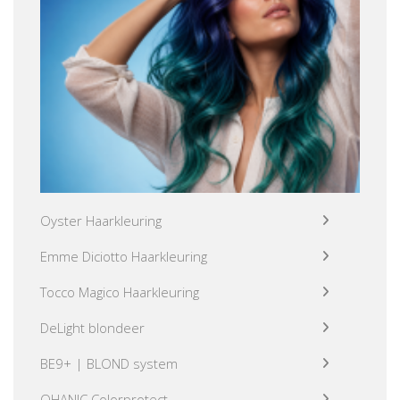
Oyster Haarkleuring
Emme Diciotto Haarkleuring
Tocco Magico Haarkleuring
DeLight blondeer
BE9+ | BLOND system
OHANIC Colorprotect