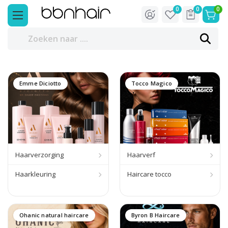
0
0
0
Emme Diciotto
Tocco Magico
Haarverzorging
Haarverf
Haarkleuring
Haircare tocco
Ohanic natural haircare
Byron B Haircare