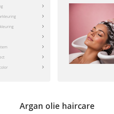
ng
rkleuring
kleuring
stem
ect
color
Argan olie haircare