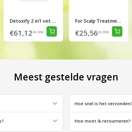
Detoxify 2 in1 vet regulerende treatment 200ml
For Scalp Treatment 100ml
€61,12
€25,56
inc btw
inc btw
Meest gestelde vragen
Hoe snel is het verzonden
s?
Hoe moet ik retourneren?