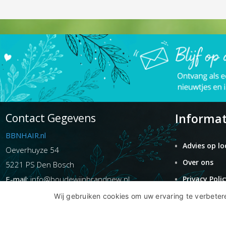
Informat
Contact Gegevens
BBNHAIR.nl
Advies op lo
Oeverhuyze 54
Over ons
5221 PS Den Bosch
E-mail:
info@boudewijnbrandnew.nl
Privacy Polic
Telefoon:
06 54 25 89 89
Algemene
Wij gebruiken cookies om uw ervaring te verbetere
Voorwaarden
KvK
-nummer: 75076063