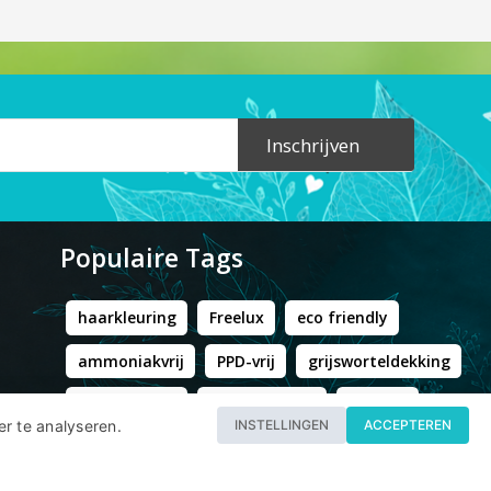
Inschrijven
Populaire Tags
haarkleuring
Freelux
eco friendly
ammoniakvrij
PPD-vrij
grijsworteldekking
resorcinolvrij
Tocco Magico
Byron B
er te analyseren.
INSTELLINGEN
ACCEPTEREN