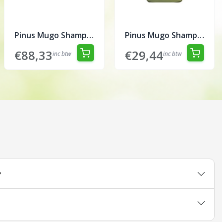
Pinus Mugo Shampoo 1 liter ex. pomp
Pinus Mugo Shampoo 250 ml
€88,33
€29,44
inc btw
inc btw
?