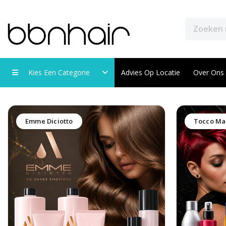
Kies Een Categorie
Advies Op Locatie
Over Ons
Emme Diciotto
Tocco Ma