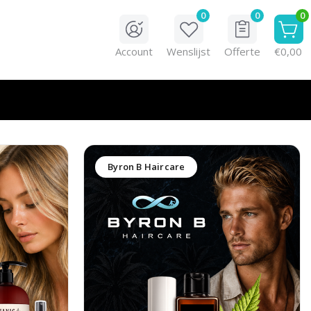
0
0
0
Account
Wenslijst
Offerte
€0,00
Byron B Haircare