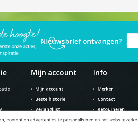
Nieuwsbrief ontvangen?
ie
Mijn account
Info
catie
Mijn account
Merken
Bestelhistorie
Contact
y
Verlanglijst
Retourneren
Nieuwsbrief
Sitemap
n, content en advertenties te personaliseren en het websiteverke