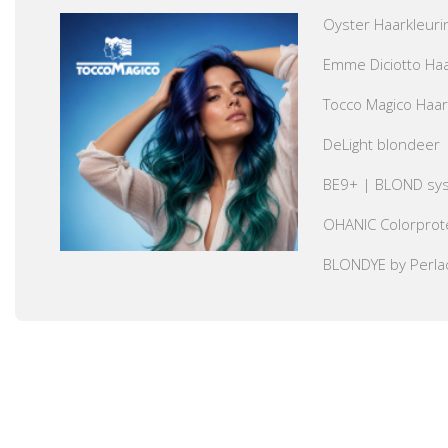
Oyster Haarkleuri
Emme Diciotto Haa
Tocco Magico Haar
DeLight blondeer
BE9+ | BLOND sy
OHANIC Colorprot
BLONDYE by Perla