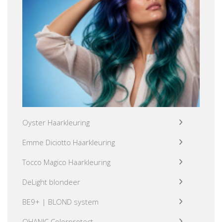
Oyster Haarkleuring
Emme Diciotto Haarkleuring
Tocco Magico Haarkleuring
DeLight blondeer
BE9+ | BLOND system
OHANIC Colorprotect