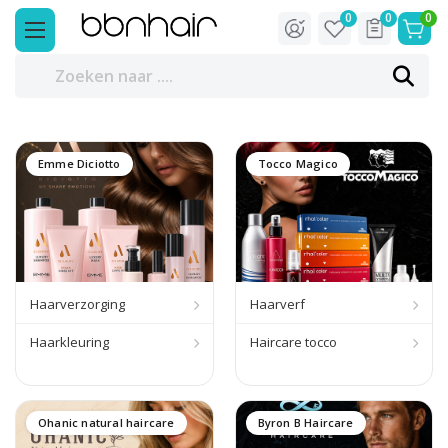
0
0
0
Emme Diciotto
Tocco Magico
Haarverzorging
Haarverf
Haarkleuring
Haircare tocco
Ohanic natural haircare
Byron B Haircare