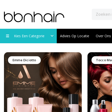
Kies Een Categorie
Advies Op Locatie
Over Ons
Emme Diciotto
Tocco Ma