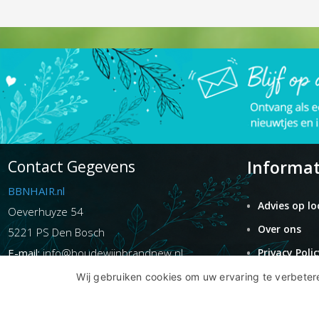
Informat
Contact Gegevens
BBNHAIR.nl
Advies op lo
Oeverhuyze 54
Over ons
5221 PS Den Bosch
E-mail:
info@boudewijnbrandnew.nl
Privacy Polic
Telefoon:
06 54 25 89 89
Algemene
Wij gebruiken cookies om uw ervaring te verbetere
Voorwaarden
KvK
-nummer: 75076063