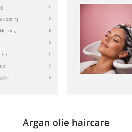
ng
rkleuring
kleuring
stem
ect
color
Argan olie haircare