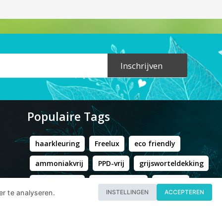
Inschrijven
Populaire Tags
haarkleuring
Freelux
eco friendly
ammoniakvrij
PPD-vrij
grijsworteldekking
resorcinolvrij
Tocco Magico
Byron B
er te analyseren.
INSTELLINGEN
ACCEPTEREN