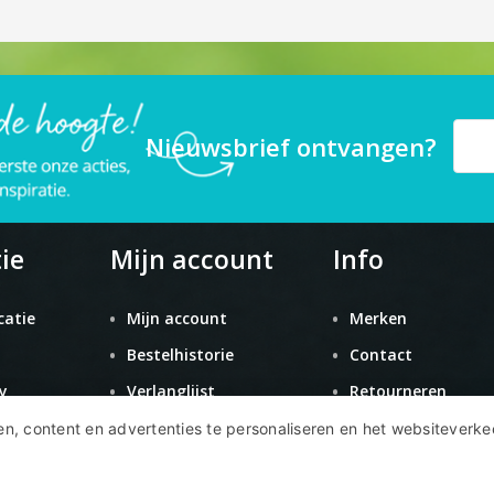
Nieuwsbrief ontvangen?
ie
Mijn account
Info
catie
Mijn account
Merken
Bestelhistorie
Contact
y
Verlanglijst
Retourneren
Nieuwsbrief
Sitemap
n, content en advertenties te personaliseren en het websiteverke