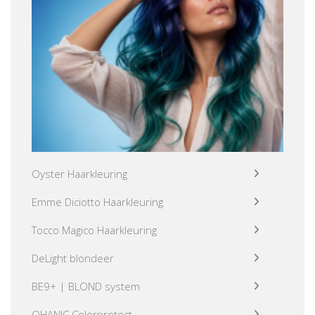
Oyster Haarkleuring
Emme Diciotto Haarkleuring
Tocco Magico Haarkleuring
DeLight blondeer
BE9+ | BLOND system
OHANIC Colorprotect