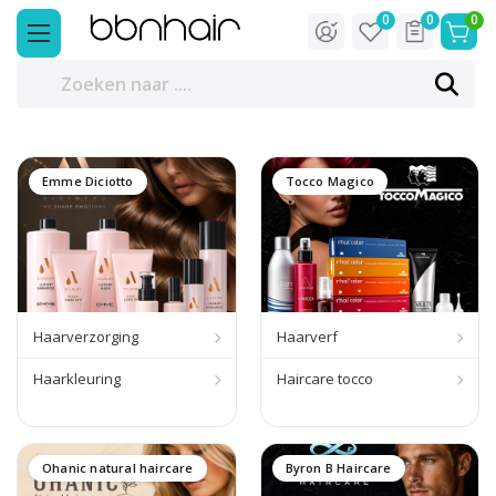
0
0
0
Emme Diciotto
Tocco Magico
Haarverzorging
Haarverf
Haarkleuring
Haircare tocco
Ohanic natural haircare
Byron B Haircare