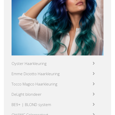
Oyster Haarkleuring
Emme Diciotto Haarkleuring
Tocco Magico Haarkleuring
DeLight blondeer
BE9+ | BLOND system
OHANIC Colorprotect