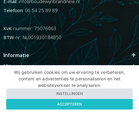
E-mail:
info@boudewijnbrandnew.nl
Telefoon:
06 54 25 89 89
KvK
-nummer: 75076063
BTW
-nr: NL001930184B50
Informatie
Mijn account
Wij gebruiken cookies om uw ervaring te verbeteren,
Info
content en advertenties te personaliseren en het
websiteverkeer te analyseren.
Populaire Tags
INSTELLINGEN
ACCEPTEREN
Copyright BBNhair.nl