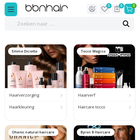
0
0
0
Emme Diciotto
Tocco Magico
Haarverzorging
Haarverf
Haarkleuring
Haircare tocco
Ohanic natural haircare
Byron B Haircare