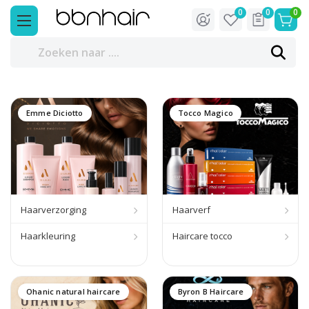
0
0
0
Emme Diciotto
Tocco Magico
Haarverzorging
Haarverf
Haarkleuring
Haircare tocco
Ohanic natural haircare
Byron B Haircare