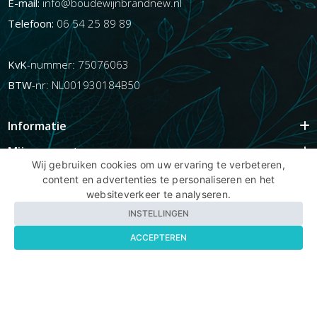
E-mail:
info@boudewijnbrandnew.nl
Telefoon:
06 54 25 89 89
KvK
-nummer: 75076063
BTW
-nr: NL001930184B50
Informatie
Mijn account
Wij gebruiken cookies om uw ervaring te verbeteren,
Info
content en advertenties te personaliseren en het
websiteverkeer te analyseren.
Populaire Tags
INSTELLINGEN
ACCEPTEREN
Copyright BBNhair.nl