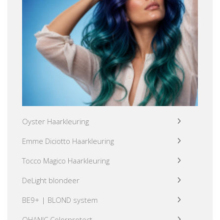
Oyster Haarkleuring
Emme Diciotto Haarkleuring
Tocco Magico Haarkleuring
DeLight blondeer
BE9+ | BLOND system
OHANIC Colorprotect