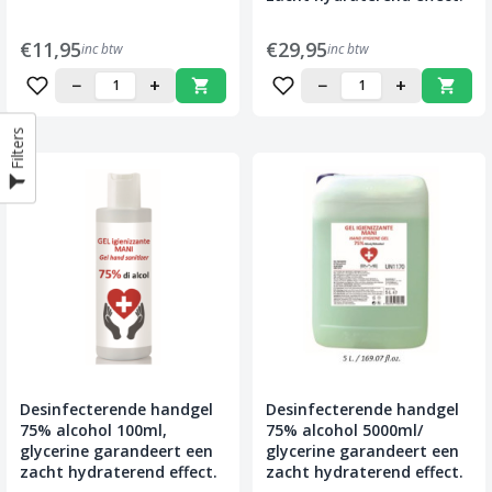
€11,95
€29,95
inc btw
inc btw
−
+
−
+
Filters
Desinfecterende handgel
Desinfecterende handgel
75% alcohol 100ml,
75% alcohol 5000ml/
glycerine garandeert een
glycerine garandeert een
zacht hydraterend effect.
zacht hydraterend effect.