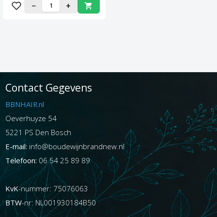
−
+
Contact Gegevens
BBNHAIR.nl
Oeverhuyze 54
5221 PS Den Bosch
E-mail:
info@boudewijnbrandnew.nl
Telefoon:
06 54 25 89 89
KvK
-nummer: 75076063
BTW
-nr: NL001930184B50