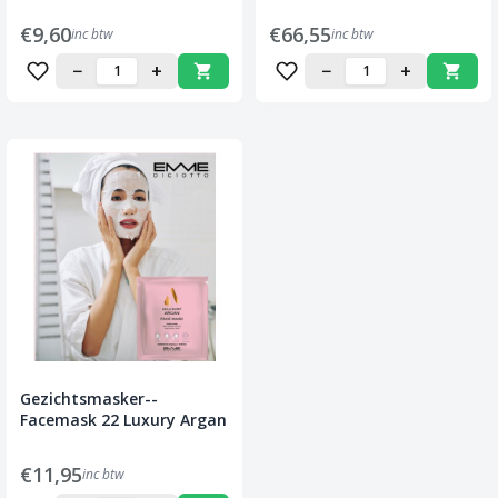
€9,60
€66,55
inc btw
inc btw
−
+
−
+
Gezichtsmasker--
Facemask 22 Luxury Argan
€11,95
inc btw