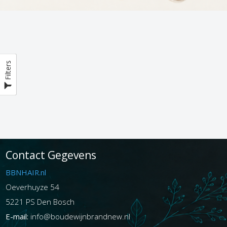
Filters
Contact Gegevens
BBNHAIR.nl
Oeverhuyze 54
5221 PS Den Bosch
E-mail:
info@boudewijnbrandnew.nl