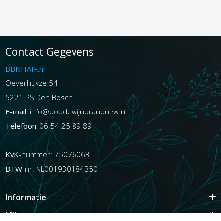
Contact Gegevens
BBNHAIR.nl
Oeverhuyze 54
5221 PS Den Bosch
E-mail:
info@boudewijnbrandnew.nl
Telefoon:
06 54 25 89 89
KvK
-nummer: 75076063
BTW
-nr: NL001930184B50
Informatie
Mijn account