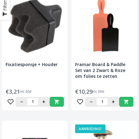
Filters
Fixatiesponsje + Houder
Framar Board & Paddle
Set van 2 Zwart & Roze
om folies te zetten
€3,21
€10,29
inc btw
inc btw
−
+
−
+
AANBIEDING!