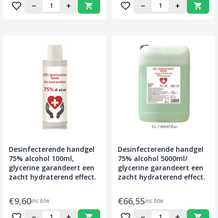
−
+
−
+
Desinfecterende handgel
Desinfecterende handgel
75% alcohol 100ml,
75% alcohol 5000ml/
glycerine garandeert een
glycerine garandeert een
zacht hydraterend effect.
zacht hydraterend effect.
€9,60
€66,55
inc btw
inc btw
−
+
−
+