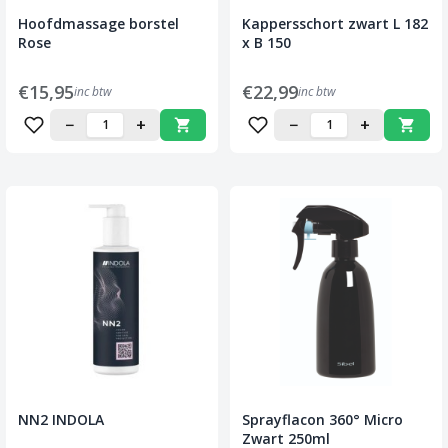
Hoofdmassage borstel
Kappersschort zwart L 182
Rose
x B 150
€15,95
€22,99
inc btw
inc btw
−
+
−
+
NN2 INDOLA
Sprayflacon 360° Micro
Zwart 250ml