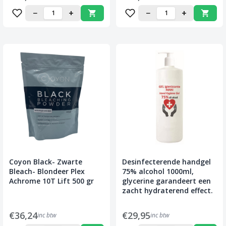
−
+
−
+
Coyon Black- Zwarte
Desinfecterende handgel
Bleach- Blondeer Plex
75% alcohol 1000ml,
Achrome 10T Lift 500 gr
glycerine garandeert een
zacht hydraterend effect.
€36,24
€29,95
inc btw
inc btw