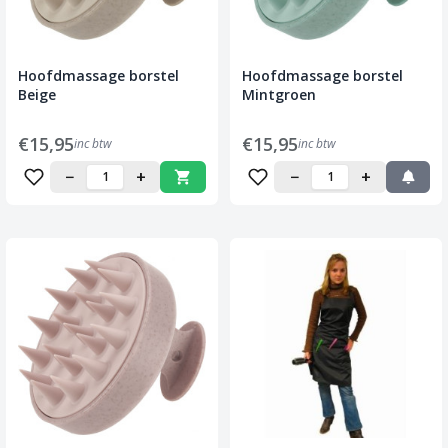
Hoofdmassage borstel
Hoofdmassage borstel
Beige
Mintgroen
€15,95
€15,95
inc btw
inc btw
−
+
−
+