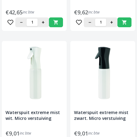
€42,65
€9,62
inc btw
inc btw
−
+
−
+
Waterspuit extreme mist
Waterspuit extreme mist
wit. Micro verstuiving
zwart. Micro verstuiving
€9,01
€9,01
inc btw
inc btw