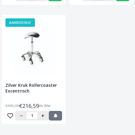
AANBIEDING!
Zilver Kruk Rollercoaster
Excentrisch
€216,59
€365,36
inc btw
−
+