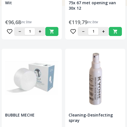
Wit
75x 67 met opening van
30x 12
€96,68
€119,79
inc btw
inc btw
−
+
−
+
BUBBLE MECHE
Cleaning-Desinfecting
spray