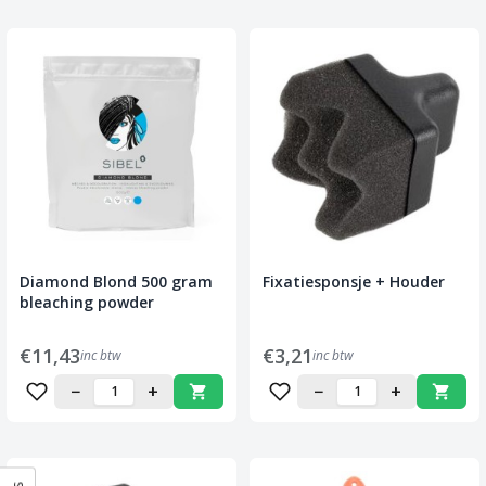
Diamond Blond 500 gram
Fixatiesponsje + Houder
bleaching powder
€11,43
€3,21
inc btw
inc btw
−
+
−
+