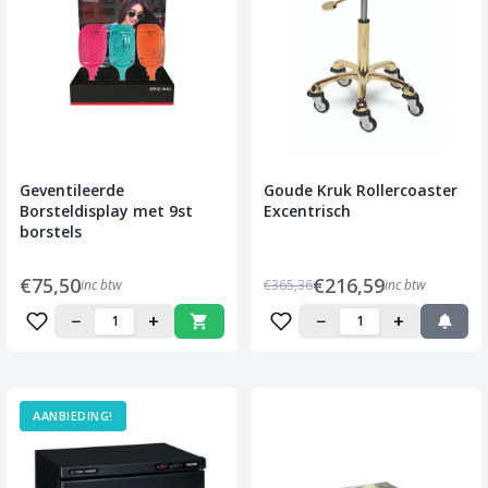
Geventileerde
Goude Kruk Rollercoaster
Borsteldisplay met 9st
Excentrisch
borstels
€75,50
€216,59
inc btw
€365,36
inc btw
−
+
−
+
AANBIEDING!