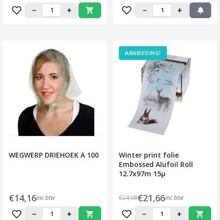
−
+
−
+
AANBIEDING!
WEGWERP DRIEHOEK A 100
Winter print folie
Embossed Alufoil Roll
12.7x97m 15µ
€14,16
€21,66
inc btw
€24,08
inc btw
−
+
−
+