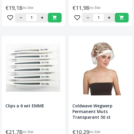
€19,18
€11,98
inc btw
inc btw
−
+
−
+
Clips a 6 wit EMME
Coldwave Wegwerp
Permanent Muts
Transparant 50 st
€21,78
€10,29
inc btw
inc btw