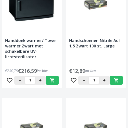
Handdoek warmer/ Towel
Handschoenen Nitrile Aql
warmer Zwart met
1,5 Zwart 100 st. Large
schakelbare UV-
lichtsterilisator
€216,59
€12,89
€240,79
inc btw
inc btw
−
+
−
+