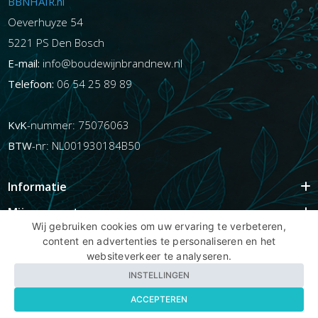
BBNHAIR.nl
Oeverhuyze 54
5221 PS Den Bosch
E-mail:
info@boudewijnbrandnew.nl
Telefoon:
06 54 25 89 89
KvK
-nummer: 75076063
BTW
-nr: NL001930184B50
Informatie
Mijn account
Wij gebruiken cookies om uw ervaring te verbeteren,
Info
content en advertenties te personaliseren en het
websiteverkeer te analyseren.
Populaire Tags
INSTELLINGEN
ACCEPTEREN