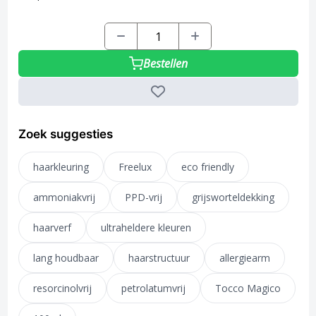
Bestellen
Zoek suggesties
haarkleuring
Freelux
eco friendly
ammoniakvrij
PPD-vrij
grijsworteldekking
haarverf
ultraheldere kleuren
lang houdbaar
haarstructuur
allergiearm
resorcinolvrij
petrolatumvrij
Tocco Magico