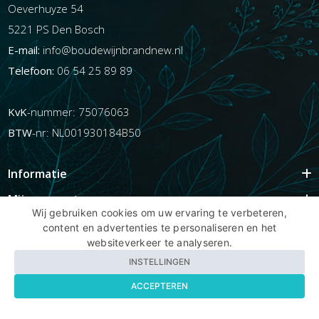
Oeverhuyze 54
5221 PS Den Bosch
E-mail:
info@boudewijnbrandnew.nl
Telefoon:
06 54 25 89 89
KvK
-nummer: 75076063
BTW
-nr: NL001930184B50
Informatie
Mijn account
Wij gebruiken cookies om uw ervaring te verbeteren,
Info
content en advertenties te personaliseren en het
websiteverkeer te analyseren.
Populaire Tags
INSTELLINGEN
ACCEPTEREN
Copyright BBNhair.nl