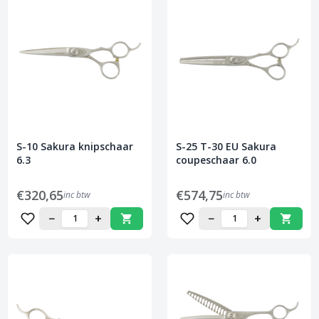
S-10 Sakura knipschaar
S-25 T-30 EU Sakura
6.3
coupeschaar 6.0
€320,65
€574,75
inc btw
inc btw
−
+
−
+