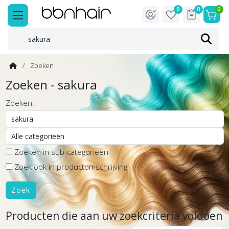
0
0
0
Zoeken
Zoeken - sakura
Zoeken:
Zoeken in sub-categorieën
Zoek ook in productomschrijving
Producten die aan uw zoekcriteria voldoen