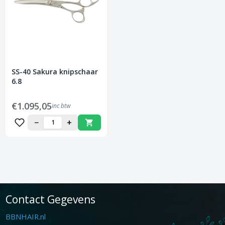
SS-40 Sakura knipschaar
6.8
€1.095,05
inc btw
−
+
Contact Gegevens
BBNHAIR.nl