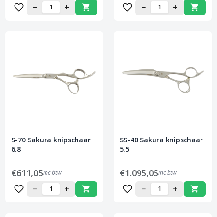
−
+
−
+
S-70 Sakura knipschaar
SS-40 Sakura knipschaar
6.8
5.5
€611,05
€1.095,05
inc btw
inc btw
−
+
−
+