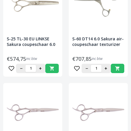
S-25 TL-30 EU LINKSE
S-60 DT14 6.0 Sakura air-
Sakura coupeschaar 6.0
coupeschaar texturizer
€574,75
€707,85
inc btw
inc btw
−
+
−
+