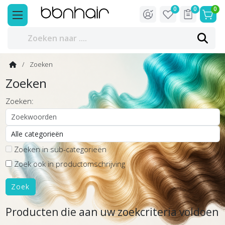
0
0
0
Zoeken
Zoeken
Zoeken:
Zoeken in sub-categorieën
Zoek ook in productomschrijving
Producten die aan uw zoekcriteria voldoen