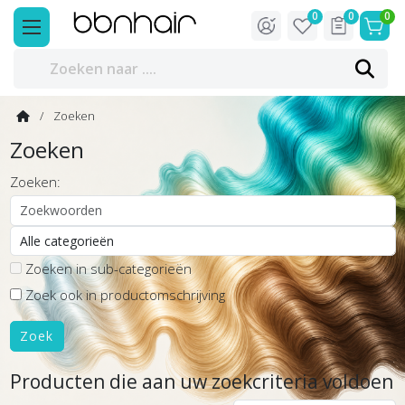
0
0
0
Zoeken
Zoeken
Zoeken:
Zoeken in sub-categorieën
Zoek ook in productomschrijving
Producten die aan uw zoekcriteria voldoen