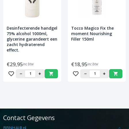
Desinfecterende handgel
Tocco Magico Fix the
75% alcohol 1000ml,
moment Nourishing
glycerine garandeert een
Filler 150ml
zacht hydraterend
effect.
€29,95
€18,95
inc btw
inc btw
−
+
−
+
Contact Gegevens
BBNHAIR.nl