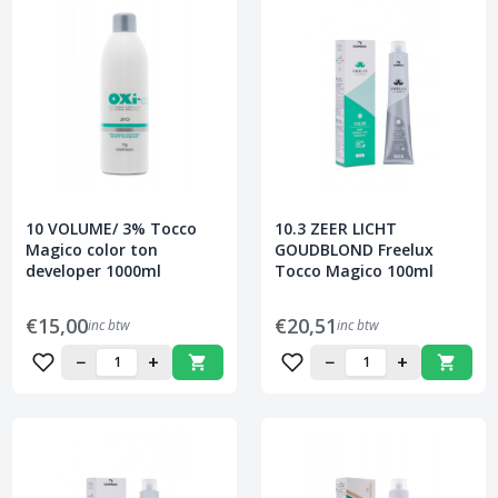
10 VOLUME/ 3% Tocco
10.3 ZEER LICHT
Magico color ton
GOUDBLOND Freelux
developer 1000ml
Tocco Magico 100ml
€15,00
€20,51
inc btw
inc btw
−
+
−
+