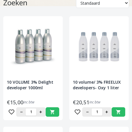
Zoeken
10 VOLUME 3% Delight
10 volume/ 3% FREELUX
developer 1000ml
developers- Oxy 1 liter
€15,00
€20,51
inc btw
inc btw
−
+
−
+