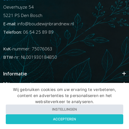
Oeverhuyze 54
5221 PS Den Bosch
E-mail:
info@boudewijnbrandnew.nl
Telefoon:
06 54 25 89 89
KvK
-nummer: 75076063
BTW
-nr: NL001930184B50
Informatie
Mijn account
Wij gebruiken cookies om uw ervaring te verbeteren,
Info
content en advertenties te personaliseren en het
websiteverkeer te analyseren.
Populaire Tags
INSTELLINGEN
ACCEPTEREN