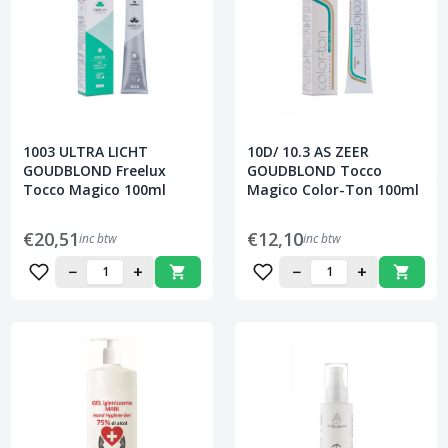
1003 ULTRA LICHT
10D/ 10.3 AS ZEER
GOUDBLOND Freelux
GOUDBLOND Tocco
Tocco Magico 100ml
Magico Color-Ton 100ml
€20,51
€12,10
inc btw
inc btw
−
+
−
+