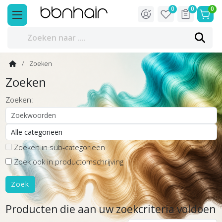
0
0
0
Zoeken
Zoeken
Zoeken:
Zoeken in sub-categorieën
Zoek ook in productomschrijving
Producten die aan uw zoekcriteria voldoen