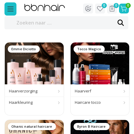
0
0
0
Emme Diciotto
Tocco Magico
Haarverzorging
Haarverf
Haarkleuring
Haircare tocco
Ohanic natural haircare
Byron B Haircare