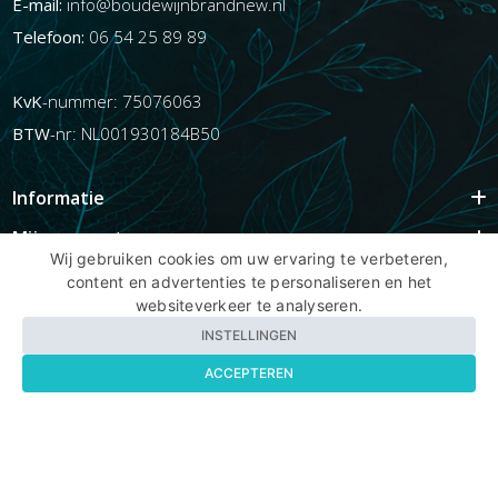
E-mail:
info@boudewijnbrandnew.nl
Telefoon:
06 54 25 89 89
KvK
-nummer: 75076063
BTW
-nr: NL001930184B50
Informatie
Mijn account
Wij gebruiken cookies om uw ervaring te verbeteren,
Info
content en advertenties te personaliseren en het
websiteverkeer te analyseren.
Populaire Tags
INSTELLINGEN
ACCEPTEREN
Copyright BBNhair.nl