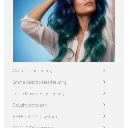
Oyster Haarkleuring
Emme Diciotto Haarkleuring
Tocco Magico Haarkleuring
DeLight blondeer
BE9+ | BLOND system
OHANIC Colorprotect