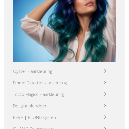
Oyster Haarkleuring
Emme Diciotto Haarkleuring
Tocco Magico Haarkleuring
DeLight blondeer
BE9+ | BLOND system
OHANIC Colorprotect