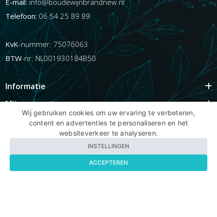
E-mail:
info@boudewijnbrandnew.nl
Telefoon:
06 54 25 89 89
KvK
-nummer: 75076063
BTW
-nr: NL001930184B50
Informatie
Mijn account
Wij gebruiken cookies om uw ervaring te verbeteren,
Info
content en advertenties te personaliseren en het
websiteverkeer te analyseren.
Populaire Tags
INSTELLINGEN
ACCEPTEREN
Copyright BBNhair.nl