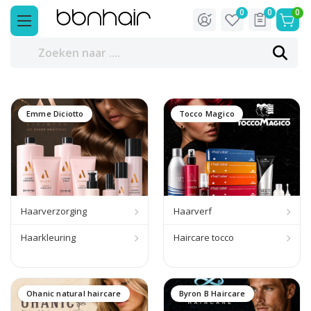
0
0
0
Emme Diciotto
Tocco Magico
Haarverzorging
Haarverf
Haarkleuring
Haircare tocco
Ohanic natural haircare
Byron B Haircare