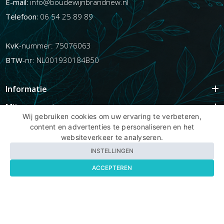
E-mail:
info@boudewijnbrandnew.nl
Telefoon:
06 54 25 89 89
KvK
-nummer: 75076063
BTW
-nr: NL001930184B50
Informatie
Mijn account
Wij gebruiken cookies om uw ervaring te verbeteren,
Info
content en advertenties te personaliseren en het
websiteverkeer te analyseren.
Populaire Tags
INSTELLINGEN
ACCEPTEREN
Copyright BBNhair.nl