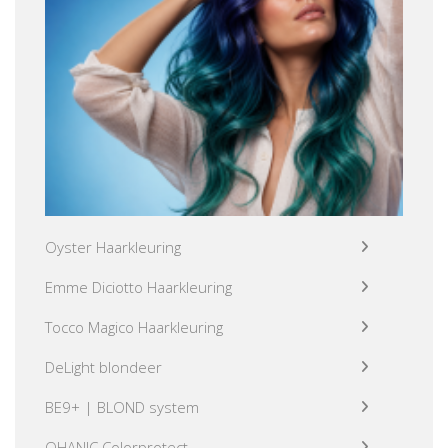
Oyster Haarkleuring
Emme Diciotto Haarkleuring
Tocco Magico Haarkleuring
DeLight blondeer
BE9+ | BLOND system
OHANIC Colorprotect