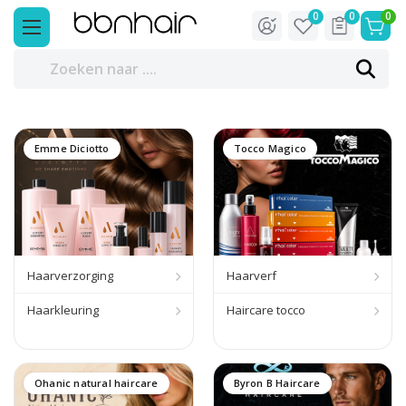
0
0
0
Emme Diciotto
Tocco Magico
Haarverzorging
Haarverf
Haarkleuring
Haircare tocco
Ohanic natural haircare
Byron B Haircare