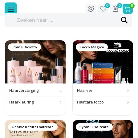
0
0
0
Emme Diciotto
Tocco Magico
Haarverzorging
Haarverf
Haarkleuring
Haircare tocco
Ohanic natural haircare
Byron B Haircare