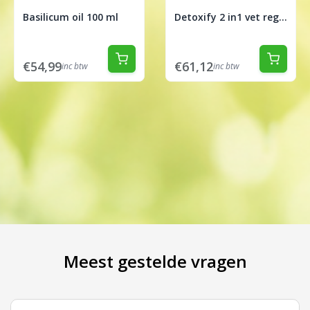
Basilicum oil 100 ml
Detoxify 2 in1 vet regulerende treatment 200ml
€54,99
€61,12
inc btw
inc btw
Meest gestelde vragen