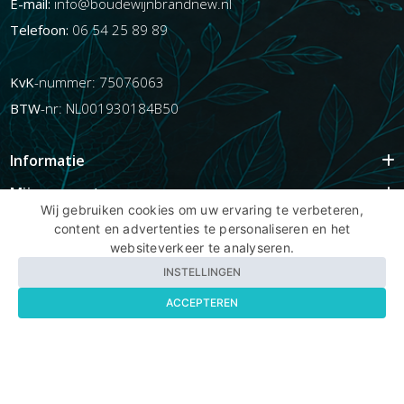
E-mail:
info@boudewijnbrandnew.nl
Telefoon:
06 54 25 89 89
KvK
-nummer: 75076063
BTW
-nr: NL001930184B50
Informatie
Mijn account
Wij gebruiken cookies om uw ervaring te verbeteren,
Info
content en advertenties te personaliseren en het
websiteverkeer te analyseren.
Populaire Tags
INSTELLINGEN
ACCEPTEREN
Copyright BBNhair.nl