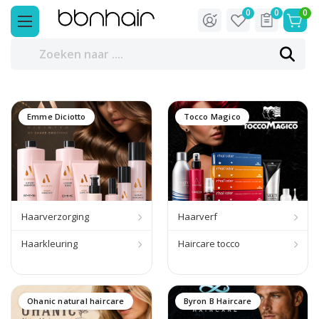
0
0
0
Emme Diciotto
Tocco Magico
Haarverzorging
Haarverf
Haarkleuring
Haircare tocco
Ohanic natural haircare
Byron B Haircare