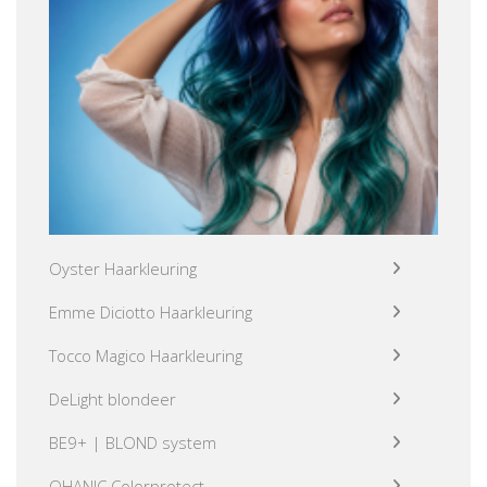
Oyster Haarkleuring
Emme Diciotto Haarkleuring
Tocco Magico Haarkleuring
DeLight blondeer
BE9+ | BLOND system
OHANIC Colorprotect