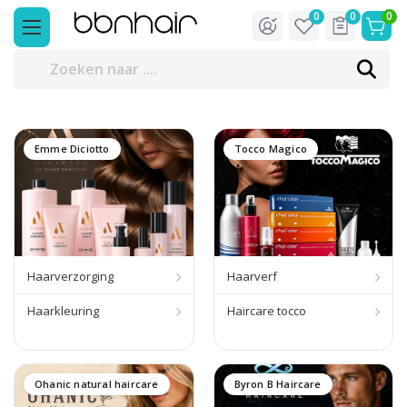
0
0
0
Emme Diciotto
Tocco Magico
Haarverzorging
Haarverf
Haarkleuring
Haircare tocco
Ohanic natural haircare
Byron B Haircare