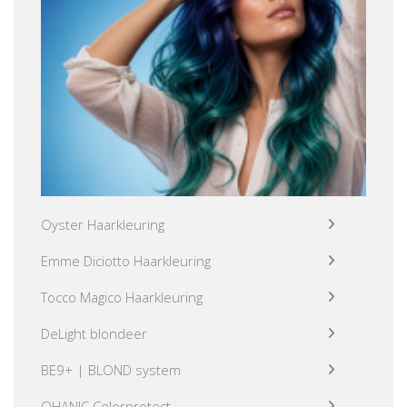
Oyster Haarkleuring
Emme Diciotto Haarkleuring
Tocco Magico Haarkleuring
DeLight blondeer
BE9+ | BLOND system
OHANIC Colorprotect