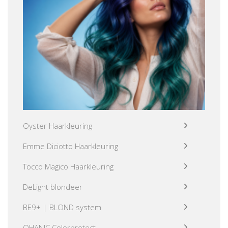
Oyster Haarkleuring
Emme Diciotto Haarkleuring
Tocco Magico Haarkleuring
DeLight blondeer
BE9+ | BLOND system
OHANIC Colorprotect