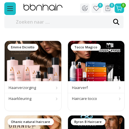
0
0
0
Emme Diciotto
Tocco Magico
Haarverzorging
Haarverf
Haarkleuring
Haircare tocco
Ohanic natural haircare
Byron B Haircare