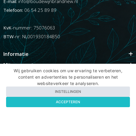
E-mail:
info@boudewijnbrandnew.nl
Telefoon:
06 54 25 89 89
KvK
-nummer: 75076063
BTW
-nr: NL001930184B50
Informatie
Mijn account
Wij gebruiken cookies om uw ervaring te verbeteren,
Info
content en advertenties te personaliseren en het
websiteverkeer te analyseren.
Populaire Tags
INSTELLINGEN
ACCEPTEREN
Copyright BBNhair.nl